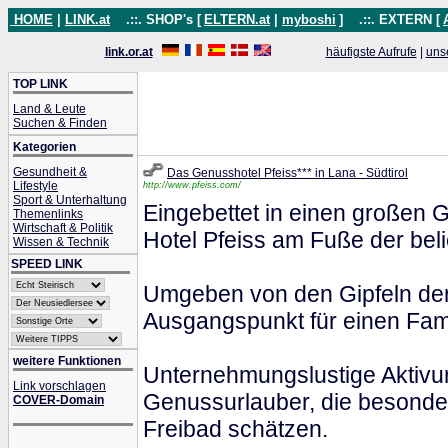
HOME
|
LINK.at
.::. SHOP's [
ELTERN.at
|
myboshi
]
.::. EXTERN [
link.or.at
häufigste Aufrufe
|
uns
TOP LINK
Land & Leute
Suchen & Finden
Kategorien
Gesundheit &
Das Genusshotel Pfeiss*** in Lana - Südtirol
Lifestyle
http://www.pfeiss.com/
Sport & Unterhaltung
Eingebettet in einen großen 
Themenlinks
Wirtschaft & Politik
Hotel Pfeiss am Fuße der bel
Wissen & Technik
SPEED LINK
Umgeben von den Gipfeln der 
Ausgangspunkt für einen Fami
weitere Funktionen
Unternehmungslustige Aktivur
Link vorschlagen
Genussurlauber, die besonder
COVER-Domain
Freibad schätzen.