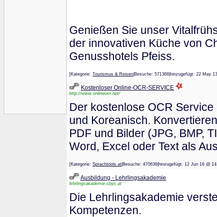
Genießen Sie unser Vitalfrü
der innovativen Küche von C
Genusshotels Pfeiss.
[Kategorie:
Tourismus & Reisen
|Besuche: 571368|hinzugefügt: 22 M
Kostenloser Online-OCR-SERVICE
http://www.onlineocr.net/
Der kostenlose OCR Service u
und Koreanisch. Konvertieren
PDF und Bilder (JPG, BMP, TI
Word, Excel oder Text als Au
[Kategorie:
Sprachtools.at
|Besuche: 470636|hinzugefügt: 12 Jun 16 
Ausbildung - Lehrlingsakademie
lehrlingsakademie.cbyc.at
Die Lehrlingsakademie versteh
Kompetenzen.