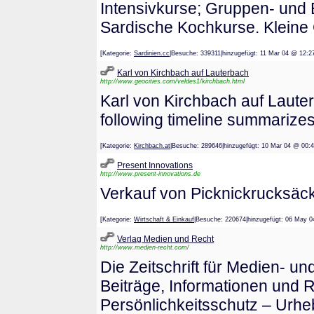
Intensivkurse; Gruppen- und 
Sardische Kochkurse. Kleine
[Kategorie:
Sardinien.cc
|Besuche: 339311|hinzugefügt: 11 Mar 04 @ 
Karl von Kirchbach auf Lauterbach
http://www.geocities.com/veldes1/kirchbach.html
Karl von Kirchbach auf Laut
following timeline summarizes
[Kategorie:
Kirchbach.at
|Besuche: 289646|hinzugefügt: 10 Mar 04 @
Present Innovations
http://www.present-innovations.de
Verkauf von Picknickrucksäck
[Kategorie:
Wirtschaft & Einkauf
|Besuche: 220674|hinzugefügt: 06 M
Verlag Medien und Recht
http://www.medien-recht.com/
Die Zeitschrift für Medien- un
Beiträge, Informationen und
Persönlichkeitsschutz – Urh