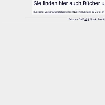
Sie finden hier auch Bücher 
[Kategorie:
Bücher & Skripte
|Besuche: 321304|hinzugefügt: 09 Mar 0
Zeitzone GMT
+
1
| 21:46 | Ansch