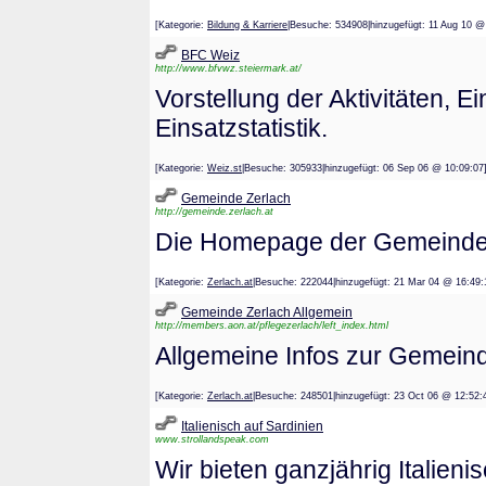
[Kategorie:
Bildung & Karriere
|Besuche: 534908|hinzugefügt: 11 Aug 
BFC Weiz
http://www.bfvwz.steiermark.at/
Vorstellung der Aktivitäten, 
Einsatzstatistik.
[Kategorie:
Weiz.st
|Besuche: 305933|hinzugefügt: 06 Sep 06 @ 10:
Gemeinde Zerlach
http://gemeinde.zerlach.at
Die Homepage der Gemeinde 
[Kategorie:
Zerlach.at
|Besuche: 222044|hinzugefügt: 21 Mar 04 @ 1
Gemeinde Zerlach Allgemein
http://members.aon.at/pflegezerlach/left_index.html
Allgemeine Infos zur Gemein
[Kategorie:
Zerlach.at
|Besuche: 248501|hinzugefügt: 23 Oct 06 @ 1
Italienisch auf Sardinien
www.strollandspeak.com
Wir bieten ganzjährig Italien