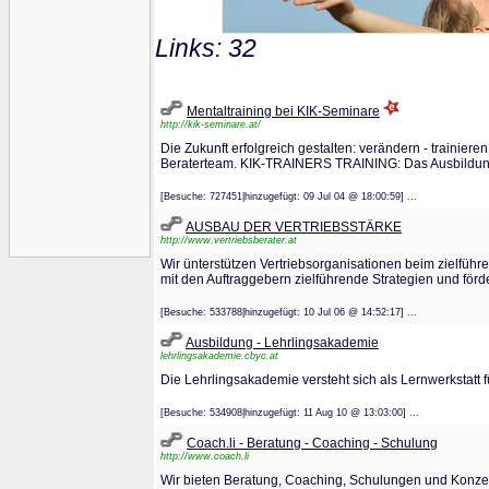
Links: 32
Mentaltraining bei KIK-Seminare
http://kik-seminare.at/
Die Zukunft erfolgreich gestalten: verändern - trainiere
Beraterteam. KIK-TRAINERS TRAINING: Das Ausbildung
[Besuche: 727451|hinzugefügt: 09 Jul 04 @ 18:00:59] ...
AUSBAU DER VERTRIEBSSTÄRKE
http://www.vertriebsberater.at
Wir ünterstützen Vertriebsorganisationen beim zielfüh
mit den Auftraggebern zielführende Strategien und förd
[Besuche: 533788|hinzugefügt: 10 Jul 06 @ 14:52:17] ...
Ausbildung - Lehrlingsakademie
lehrlingsakademie.cbyc.at
Die Lehrlingsakademie versteht sich als Lernwerkstatt
[Besuche: 534908|hinzugefügt: 11 Aug 10 @ 13:03:00] ...
Coach.li - Beratung - Coaching - Schulung
http://www.coach.li
Wir bieten Beratung, Coaching, Schulungen und Konzept