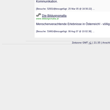
Kommunikation.
[Besuche: 529314|hinzugefügt: 25 Mar 05 @ 16:50:22] ...
Die Bildugnsmafia
www.bildungsmafia.at
Menschenverachtende Erlebnisse in Österreich! - völlig
[Besuche: 534914|hinzugefügt: 06 Aug 07 @ 10:02:36] ...
Zeitzone GMT
+
1
| 21:35 | Ansch