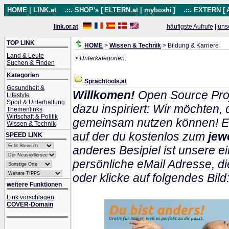
HOME
|
LINK.at
.::. SHOP's [
ELTERN.at
|
myboshi
]
.::. EXTERN [
link.or.at
häufigste Aufrufe
|
uns
TOP LINK
HOME
>
Wissen & Technik
> Bildung & Karriere
Land & Leute
> Unterkategorien:
Suchen & Finden
Kategorien
Sprachtools.at
Gesundheit &
Willkomen!
Open Source Proj
Lifestyle
Sport & Unterhaltung
dazu inspiriert: Wir möchten
Themenlinks
Wirtschaft & Politik
gemeinsam nutzen können! Ein
Wissen & Technik
auf der du kostenlos zum
jew
SPEED LINK
anderes Besipiel ist unsere ei
persönliche eMail Adresse, di
oder klicke auf folgendes Bild
weitere Funktionen
Link vorschlagen
COVER-Domain