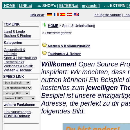
HOME
|
LINK.at
.::. SHOP's [
ELTERN.at
|
myboshi
]
.::. EXTERN [
link.or.at
häufigste Aufrufe
|
uns
TOP LINK
HOME
> Sport & Unterhaltung
Land & Leute
> Unterkategorien:
Suchen & Finden
Kategorien
Medien & Kommunikation
Gesundheit &
Lifestyle
Tourismus & Reisen
Sport & Unterhaltung
Themenlinks
Willkomen!
Open Source Proj
Wirtschaft & Politik
Wissen & Technik
inspiriert: Wir möchten, das
SPEED LINK
nutzen können! Ein Beispiel d
kostenlos zum
jeweiligen Th
Besipiel ist unsere einzigartig
Adresse, die perfekt zu dir pa
weitere Funktionen
folgendes Bild:
Link vorschlagen
COVER-Domain