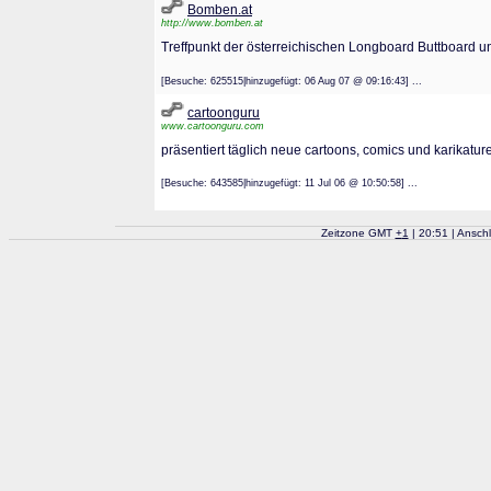
Bomben.at
http://www.bomben.at
Treffpunkt der österreichischen Longboard Buttboard un
[Besuche: 625515|hinzugefügt: 06 Aug 07 @ 09:16:43] ...
cartoonguru
www.cartoonguru.com
präsentiert täglich neue cartoons, comics und karikatur
[Besuche: 643585|hinzugefügt: 11 Jul 06 @ 10:50:58] ...
Zeitzone GMT
+
1
| 20:51 | Ansch