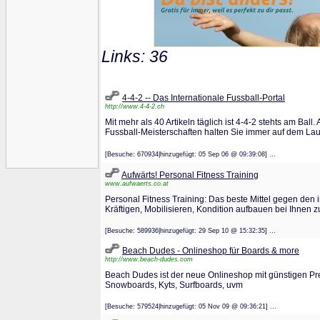
Links: 36
4-4-2 -- Das Internationale Fussball-Portal
http://www.4-4-2.ch
Mit mehr als 40 Artikeln täglich ist 4-4-2 stehts am Ball
Fussball-Meisterschaften halten Sie immer auf dem La
[Besuche: 670934|hinzugefügt: 05 Sep 06 @ 09:39:08] ...
Aufwärts! Personal Fitness Training
www.aufwaerts.co.at
Personal Fitness Training: Das beste Mittel gegen den
Kräftigen, Mobilisieren, Kondition aufbauen bei Ihnen 
[Besuche: 589936|hinzugefügt: 29 Sep 10 @ 15:32:35] ...
Beach Dudes - Onlineshop für Boards & more
http://www.beach-dudes.com
Beach Dudes ist der neue Onlineshop mit günstigen Pre
Snowboards, Kyts, Surfboards, uvm
[Besuche: 579524|hinzugefügt: 05 Nov 09 @ 09:36:21] ...