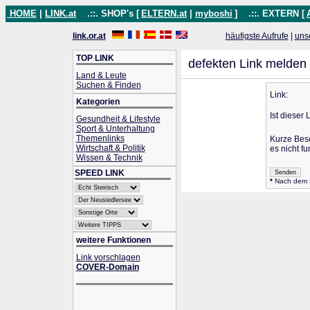
HOME
|
LINK.at
.::. SHOP's [
ELTERN.at
|
myboshi
]
.::. EXTERN [
link.or.at
häufigste Aufrufe
|
uns
TOP LINK
defekten Link melden
Land & Leute
Suchen & Finden
Link:
Kategorien
Ist dieser 
Gesundheit & Lifestyle
Sport & Unterhaltung
Themenlinks
Kurze Bes
Wirtschaft & Politik
es nicht fu
Wissen & Technik
SPEED LINK
*
Nach dem Se
weitere Funktionen
Link vorschlagen
COVER-Domain