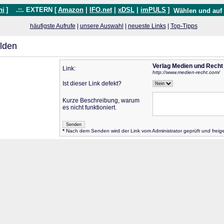
hi
]
.::. EXTERN [
Amazon
|
IFO.net
|
xDSL
|
imPULS
]
Wählen und auf
häufigste Aufrufe
|
unsere Auswahl
|
neueste Links
|
Top-Tipps
lden
Verlag Medien und Recht
Link:
http://www.medien-recht.com/
Ist dieser Link defekt?
Kurze Beschreibung, warum
es nicht funktioniert.
*
Nach dem Senden wird der Link vom Administrator geprüft und frei