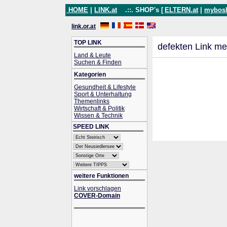
HOME
|
LINK.at
.::. SHOP's [
ELTERN.at
|
mybos
link.or.at
TOP LINK
defekten Link me
Land & Leute
Suchen & Finden
Kategorien
Gesundheit & Lifestyle
Sport & Unterhaltung
Themenlinks
Wirtschaft & Politik
Wissen & Technik
SPEED LINK
weitere Funktionen
Link vorschlagen
COVER-Domain