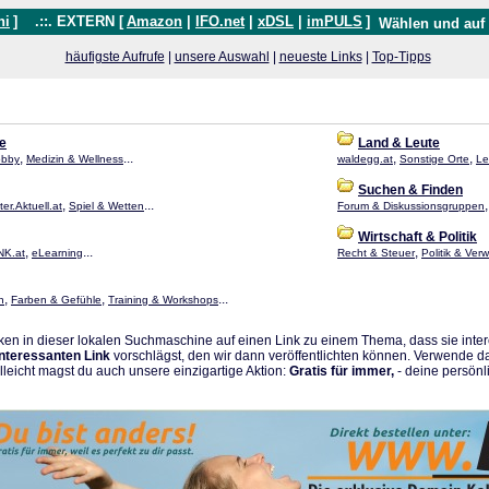
hi
]
.::. EXTERN [
Amazon
|
IFO.net
|
xDSL
|
imPULS
]
Wählen und auf
häufigste Aufrufe
|
unsere Auswahl
|
neueste Links
|
Top-Tipps
le
Land & Leute
,
...
,
,
obby
Medizin & Wellness
waldegg.at
Sonstige Orte
Le
Suchen & Finden
,
...
er.Aktuell.at
Spiel & Wetten
Forum & Diskussionsgruppen
Wirtschaft & Politik
,
...
,
NK.at
eLearning
Recht & Steuer
Politik & Ver
,
,
...
n
Farben & Gefühle
Training & Workshops
en in dieser lokalen Suchmaschine auf einen Link zu einem Thema, dass sie intere
interessanten Link
vorschlägst, den wir dann veröffentlichten können. Verwende d
elleicht magst du auch unsere einzigartige Aktion:
Gratis für immer,
- deine persönli