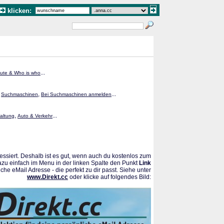
klicken:
...
ute & Who is who
,
,
...
Suchmaschinen
Bei Suchmaschinen anmelden
,
...
waltung
Auto & Verkehr
ssiert. Deshalb ist es gut, wenn auch du kostenlos zum
azu einfach im Menu in der linken Spalte den Punkt
Link
che eMail Adresse - die perfekt zu dir passt. Siehe unter
www.Direkt.cc
oder klicke auf folgendes Bild: