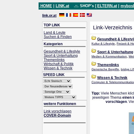
HOME
|
LINK.at
.::. SHOP's [
ELTERN.at
|
mybos
link.or.at
TOP LINK
Link-Verzeichnis
Land & Leute
Suchen & Finden
Gesundheit & Lifesty
,
Kategorien
Kultur & Lifestyle
Freizeit & H
Gesundheit & Lifestyle
Sport & Unterhaltung
Sport & Unterhaltung
,
Medien & Kommunikation
Wett
Themenlinks
Wirtschaft & Politik
Themenlinks
Wissen & Technik
,
Generische Begriffe
bridge.LI
SPEED LINK
Wissen & Technik
Computer & Telekommunikatio
Tipp:
Viele Menschen klick
jeweiligen Thema
einen 
vorschlagen
. Vi
weitere Funktionen
Link vorschlagen
COVER-Domain