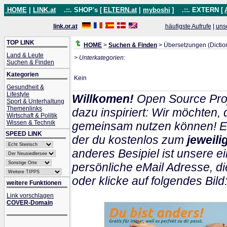
HOME
|
LINK.at
.::. SHOP's [
ELTERN.at
|
myboshi
]
.::. EXTERN [
link.or.at
häufigste Aufrufe
|
uns
TOP LINK
HOME
>
Suchen & Finden
> Übersetzungen (Dictio
Land & Leute
> Unterkategorien:
Suchen & Finden
Kategorien
Kein
Gesundheit &
Lifestyle
Willkomen!
Open Source Proj
Sport & Unterhaltung
Themenlinks
dazu inspiriert: Wir möchten
Wirtschaft & Politik
Wissen & Technik
gemeinsam nutzen können! Ein
SPEED LINK
der du kostenlos zum
jeweil
anderes Besipiel ist unsere ei
persönliche eMail Adresse, di
oder klicke auf folgendes Bild
weitere Funktionen
Link vorschlagen
COVER-Domain