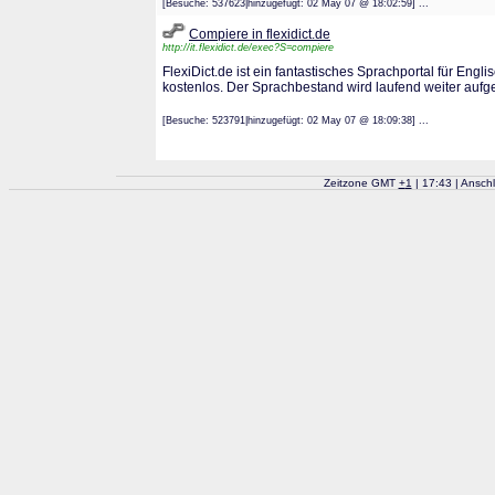
[Besuche: 537623|hinzugefügt: 02 May 07 @ 18:02:59] ...
Compiere in flexidict.de
http://it.flexidict.de/exec?S=compiere
FlexiDict.de ist ein fantastisches Sprachportal für Engl
kostenlos. Der Sprachbestand wird laufend weiter aufg
[Besuche: 523791|hinzugefügt: 02 May 07 @ 18:09:38] ...
Zeitzone GMT
+
1
| 17:43 | Ansch