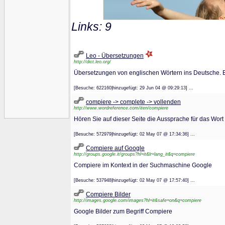
Links: 9
Leo - Übersetzungen
http://dict.leo.org/
Übersetzungen von englischen Wörtern ins Deutsche. Ei
[Besuche: 622160|hinzugefügt: 29 Jun 04 @ 09:29:13] ...
compiere -> complete -> vollenden
http://www.wordreference.com/iten/compiere
Hören Sie auf dieser Seite die Aussprache für das Wort
[Besuche: 572979|hinzugefügt: 02 May 07 @ 17:34:36] ...
Compiere auf Google
http://groups.google.it/groups?hl=it&lr=lang_it&q=compiere
Compiere im Kontext in der Suchmaschine Google
[Besuche: 537948|hinzugefügt: 02 May 07 @ 17:57:40] ...
Compiere Bilder
http://images.google.com/images?hl=it&safe=on&q=compiere
Google Bilder zum Begriff Compiere