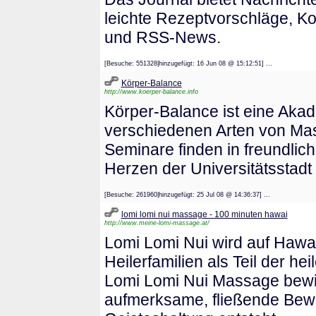
leichte Rezeptvorschläge, Ko
und RSS-News.
[Besuche: 551328|hinzugefügt: 16 Jun 08 @ 15:12:51] ...
Körper-Balance
http://www.koerper-balance.info
Körper-Balance ist eine Akad
verschiedenen Arten von Mass
Seminare finden in freundlic
Herzen der Universitätsstadt 
[Besuche: 261960|hinzugefügt: 25 Jul 08 @ 14:36:37] ...
lomi lomi nui massage - 100 minuten hawai
http://www.meine-lomi-massage.at/
Lomi Lomi Nui wird auf Hawa
Heilerfamilien als Teil der h
Lomi Lomi Nui Massage bewir
aufmerksame, fließende Bew