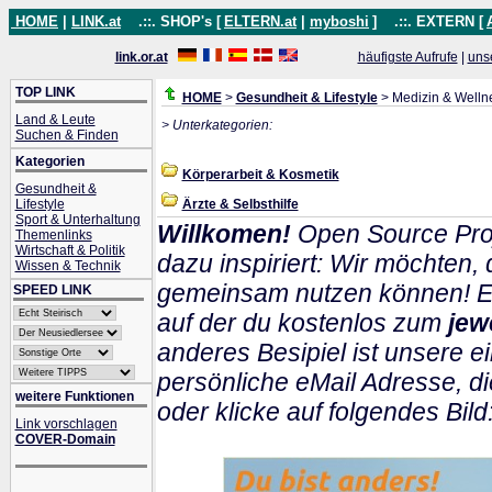
HOME
|
LINK.at
.::. SHOP's [
ELTERN.at
|
myboshi
]
.::. EXTERN [
link.or.at
häufigste Aufrufe
|
uns
TOP LINK
HOME
>
Gesundheit & Lifestyle
> Medizin & Welln
Land & Leute
> Unterkategorien:
Suchen & Finden
Kategorien
Körperarbeit & Kosmetik
Gesundheit &
Lifestyle
Ärzte & Selbsthilfe
Sport & Unterhaltung
Willkomen!
Open Source Pro
Themenlinks
Wirtschaft & Politik
dazu inspiriert: Wir möchten
Wissen & Technik
gemeinsam nutzen können! Ein
SPEED LINK
auf der du kostenlos zum
jew
anderes Besipiel ist unsere ei
persönliche eMail Adresse, di
weitere Funktionen
oder klicke auf folgendes Bild
Link vorschlagen
COVER-Domain