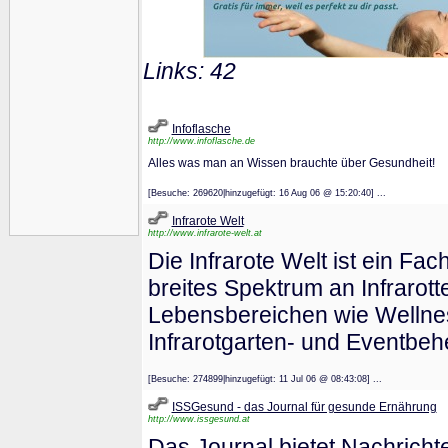
Links: 42
Infoflasche
http://www.infoflasche.de
Alles was man an Wissen brauchte über Gesundheit!
[Besuche: 269620|hinzugefügt: 16 Aug 06 @ 15:20:40] ...
Infrarote Welt
http://www.infrarote-welt.at
Die Infrarote Welt ist ein Fac
breites Spektrum an Infrarot
Lebensbereichen wie Wellnes
Infrarotgarten- und Eventbeh
[Besuche: 274899|hinzugefügt: 11 Jul 06 @ 08:43:08] ...
ISSGesund - das Journal für gesunde Ernährung
http://www.issgesund.at
Das Journal bietet Nachricht