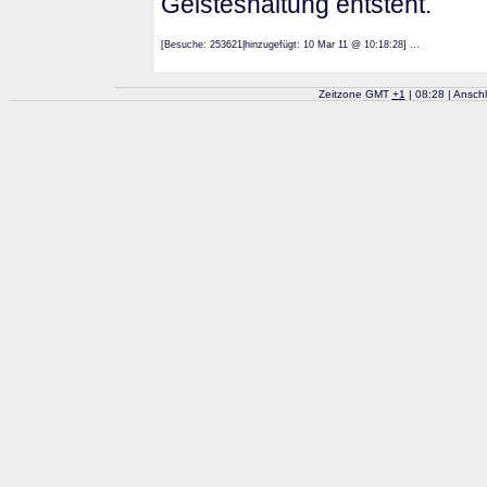
Geisteshaltung entsteht.
[Besuche: 253621|hinzugefügt: 10 Mar 11 @ 10:18:28] ...
Zeitzone GMT
+
1
| 08:28 | Ansch