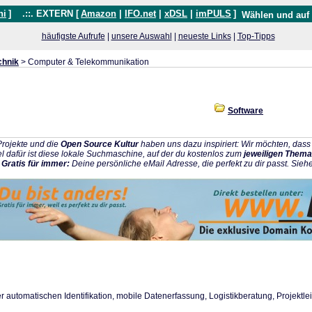
hi
]
.::. EXTERN [
Amazon
|
IFO.net
|
xDSL
|
imPULS
]
Wählen und auf
häufigste Aufrufe
|
unsere Auswahl
|
neueste Links
|
Top-Tipps
chnik
> Computer & Telekommunikation
Software
rojekte und die
Open Source Kultur
haben uns dazu inspiriert: Wir möchten, da
l dafür ist diese lokale Suchmaschine, auf der du kostenlos zum
jeweiligen Thema
:
Gratis für immer:
Deine persönliche eMail Adresse, die perfekt zu dir passt. Sieh
r automatischen Identifikation, mobile Datenerfassung, Logistikberatung, Projektlei