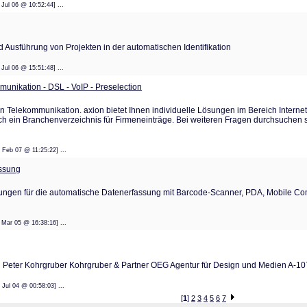
 11 Jul 06 @ 10:52:44] ...
 Ausführung von Projekten in der automatischen Identifikation
 11 Jul 06 @ 15:51:48] ...
nikation - DSL - VoIP - Preselection
en Telekommunikation. axion bietet Ihnen individuelle Lösungen im Bereich Internet 
uch ein Branchenverzeichnis für Firmeneinträge. Bei weiteren Fragen durchsuchen si
: 06 Feb 07 @ 11:25:22] ...
ssung
ungen für die automatische Datenerfassung mit Barcode-Scanner, PDA, Mobile Co
: 25 Mar 05 @ 16:38:16] ...
 Peter Kohrgruber Kohrgruber & Partner OEG Agentur für Design und Medien A-1
: 21 Jul 04 @ 00:58:03] ...
[
1
]
2
3
4
5
6
7