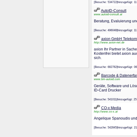
[Besuche: 534722|hinzugefügt:
AutoID-Consult
www.autoid-consult.at
Beratung, Evaluierung und
[Besuche: 496048|hinzugefügt:
axion GmbH Telekommu
http://www.axion-net.de
axion Ihr Partner in Sach
Kostenfrei bietet axion a
sich.
[Besuche: 682782|hinzugefügt
Barcode & Datenerfa
www.bm-autoid.com
Geräte, Software und Lös
ID-Card Drucker
[Besuche: 541011|hinzugefügt
CO-x Media
http://www.co-x.at
Angelique Spanoudis und
[Besuche: 542845|hinzugefügt