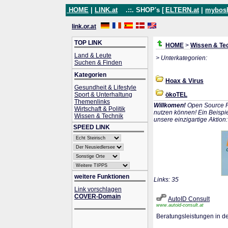
HOME
|
LINK.at
.::. SHOP's [
ELTERN.at
|
mybos
link.or.at
TOP LINK
HOME
>
Wissen & Te
Land & Leute
> Unterkategorien:
Suchen & Finden
Kategorien
Hoax & Virus
Gesundheit & Lifestyle
Sport & Unterhaltung
ökoTEL
Themenlinks
Willkomen!
Open Source P
Wirtschaft & Politik
nutzen können! Ein Beispie
Wissen & Technik
unsere einzigartige Aktion
SPEED LINK
weitere Funktionen
Links: 35
Link vorschlagen
COVER-Domain
AutoID Consult
www.autoid-consult.at
Beratungsleistungen in de