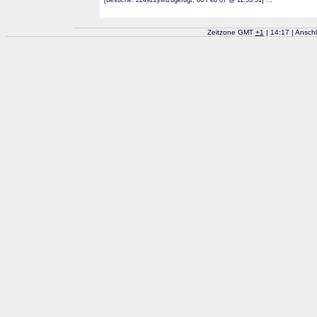
[Besuche: 224922|hinzugefügt: 06 Feb 07 @ 11:33:31] ...
Zeitzone GMT
+
1
| 14:17 | Ansch