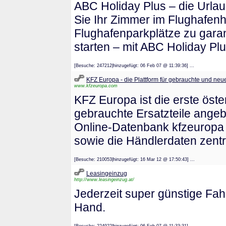
ABC Holiday Plus – die Urlau
Sie Ihr Zimmer im Flughafenh
Flughafenparkplätze zu garan
starten – mit ABC Holiday Plu
[Besuche: 247212|hinzugefügt: 06 Feb 07 @ 11:39:36] ...
KFZ Europa - die Plattform für gebrauchte und neue
www.kfzeuropa.com
KFZ Europa ist die erste öst
gebrauchte Ersatzteile ange
Online-Datenbank kfzeuropa E
sowie die Händlerdaten zentr
[Besuche: 210053|hinzugefügt: 16 Mar 12 @ 17:50:43] ...
Leasingeinzug
http://www.leasingeinzug.at/
Jederzeit super günstige Fah
Hand.