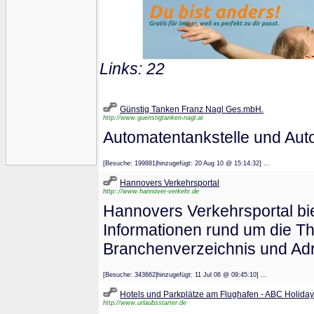
Links: 22
Günstig Tanken Franz Nagl Ges.mbH.
http://www.guenstigtanken-nagl.at
Automatentankstelle und Aut
[Besuche: 199881|hinzugefügt: 20 Aug 10 @ 15:14:32] ...
Hannovers Verkehrsportal
http:://www.hannover-verkehr.de
Hannovers Verkehrsportal bi
Informationen rund um die Th
Branchenverzeichnis und Adr
[Besuche: 343662|hinzugefügt: 11 Jul 06 @ 09:45:10] ...
Hotels und Parkplätze am Flughafen - ABC Holiday
http://www.urlaubsstarter.de