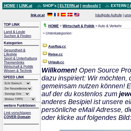
HOME
|
LINK.at
.::. SHOP's [
ELTERN.at
|
myboshi
]
.::. EXTERN [
link.or.at
häufigste Aufrufe
|
uns
TOP LINK
HOME
>
Wirtschaft & Politik
> Auto & Verkehr
Land & Leute
> Unterkategorien:
Suchen & Finden
Kategorien
Ausflug.cc
Gesundheit &
Lifestyle
Reise.cc
Sport & Unterhaltung
Urlaub.cc
Themenlinks
Wirtschaft & Politik
Willkomen!
Open Source Proj
Wissen & Technik
dazu inspiriert: Wir möchten
SPEED LINK
gemeinsam nutzen können! Ein
auf der du kostenlos zum
jew
anderes Besipiel ist unsere ei
weitere Funktionen
persönliche eMail Adresse, di
Link vorschlagen
oder klicke auf folgendes Bild
COVER-Domain