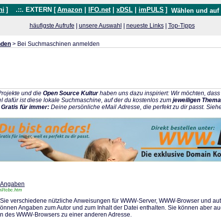
hi
]
.::. EXTERN [
Amazon
|
IFO.net
|
xDSL
|
imPULS
]
Wählen und auf
häufigste Aufrufe
|
unsere Auswahl
|
neueste Links
|
Top-Tipps
nden
> Bei Suchmaschinen anmelden
rojekte und die
Open Source Kultur
haben uns dazu inspiriert: Wir möchten, da
l dafür ist diese lokale Suchmaschine, auf der du kostenlos zum
jeweiligen Thema
:
Gratis für immer:
Deine persönliche eMail Adresse, die perfekt zu dir passt. Sieh
a-Angaben
tml/tcbc.htm
Sie verschiedene nützliche Anweisungen für WWW-Server, WWW-Browser und auto
önnen Angaben zum Autor und zum Inhalt der Datei enthalten. Sie können aber a
ten des WWW-Browsers zu einer anderen Adresse.