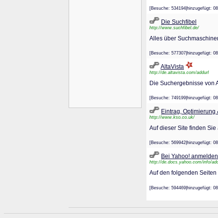
[Besuche: 534194|hinzugefügt
Die Suchfibel
http://www.suchfibel.de/
Alles über Suchmaschinen.
[Besuche: 577307|hinzugefügt
AltaVista
http://de.altavista.com/addurl
Die Suchergebnisse von A
[Besuche: 749199|hinzugefügt
Eintrag, Optimierung 
http://www.kso.co.uk/
Auf dieser Site finden Si
[Besuche: 569942|hinzugefügt
Bei Yahoo! anmelden
http://de.docs.yahoo.com/info/ad
Auf den folgenden Seiten 
[Besuche: 594469|hinzugefügt