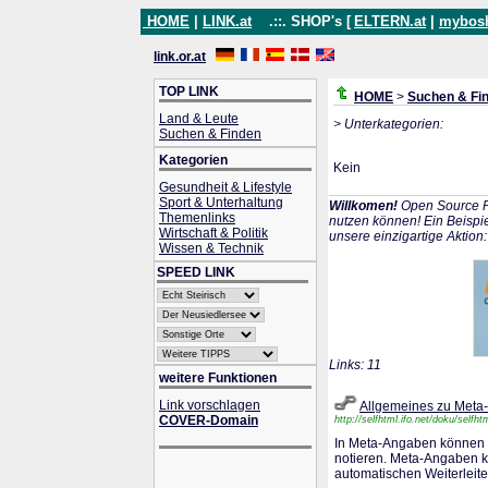
HOME
|
LINK.at
.::. SHOP's [
ELTERN.at
|
mybos
link.or.at
TOP LINK
HOME
>
Suchen & Fi
Land & Leute
> Unterkategorien:
Suchen & Finden
Kategorien
Kein
Gesundheit & Lifestyle
Sport & Unterhaltung
Willkomen!
Open Source P
Themenlinks
nutzen können! Ein Beispie
Wirtschaft & Politik
unsere einzigartige Aktion
Wissen & Technik
SPEED LINK
Links: 11
weitere Funktionen
Link vorschlagen
Allgemeines zu Met
COVER-Domain
http://selfhtml.ifo.net/doku/selfh
In Meta-Angaben können 
notieren. Meta-Angaben k
automatischen Weiterlei