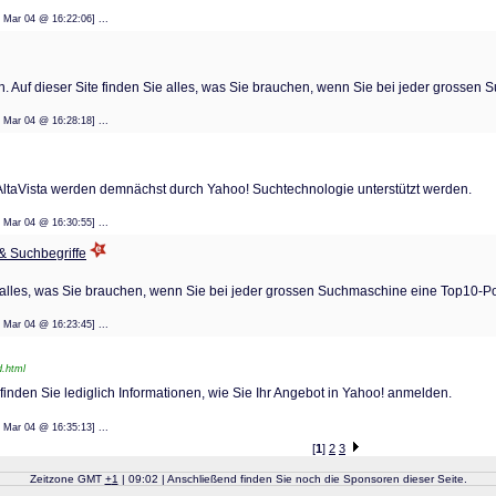
: 08 Mar 04 @ 16:22:06] ...
 Auf dieser Site finden Sie alles, was Sie brauchen, wenn Sie bei jeder grossen
: 08 Mar 04 @ 16:28:18] ...
ltaVista werden demnächst durch Yahoo! Suchtechnologie unterstützt werden.
: 08 Mar 04 @ 16:30:55] ...
& Suchbegriffe
e alles, was Sie brauchen, wenn Sie bei jeder grossen Suchmaschine eine Top10-Po
: 08 Mar 04 @ 16:23:45] ...
d.html
finden Sie lediglich Informationen, wie Sie Ihr Angebot in Yahoo! anmelden.
: 08 Mar 04 @ 16:35:13] ...
[
1
]
2
3
Zeitzone GMT
+
1
| 09:02 | Anschließend finden Sie noch die Sponsoren dieser Seite.