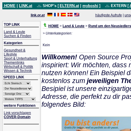
HOME
|
LINK.at
.::. SHOP's [
ELTERN.at
|
myboshi
]
.::. EXTERN [
link.or.at
häufigste Aufrufe
|
uns
TOP LINK
HOME
>
Land & Leute
>
Rund um den Neusiedler
Land & Leute
> Unterkategorien:
Suchen & Finden
Kategorien
Kein
Gesundheit &
Lifestyle
Willkomen!
Open Source Proj
Sport & Unterhaltung
Themenlinks
inspiriert: Wir möchten, das
Wirtschaft & Politik
Wissen & Technik
nutzen können! Ein Beispiel d
SPEED LINK
kostenlos zum
jeweiligen Th
Besipiel ist unsere einzigartig
Adresse, die perfekt zu dir pa
folgendes Bild:
weitere Funktionen
Link vorschlagen
COVER-Domain