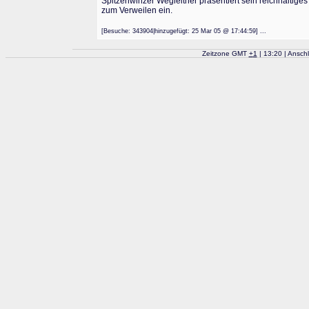
Spitzenwinzer Wegleitner präsentiert sein reichhalti
zum Verweilen ein.
[Besuche: 343904|hinzugefügt: 25 Mar 05 @ 17:44:59] ...
Zeitzone GMT
+
1
| 13:20 | Ansch