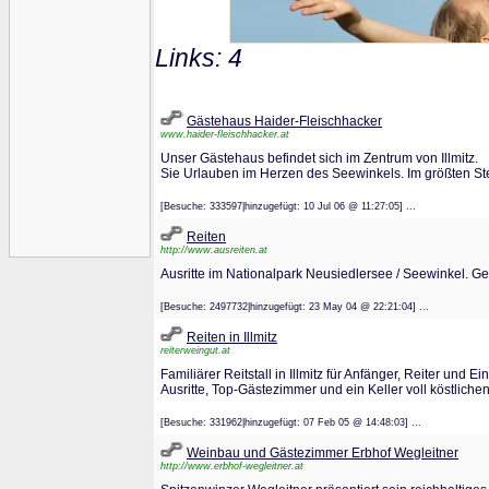
Links: 4
Gästehaus Haider-Fleischhacker
www.haider-fleischhacker.at
Unser Gästehaus befindet sich im Zentrum von Illmitz.
Sie Urlauben im Herzen des Seewinkels. Im größten S
[Besuche: 333597|hinzugefügt: 10 Jul 06 @ 11:27:05] ...
Reiten
http://www.ausreiten.at
Ausritte im Nationalpark Neusiedlersee / Seewinkel. Ge
[Besuche: 2497732|hinzugefügt: 23 May 04 @ 22:21:04] ...
Reiten in Illmitz
reiterweingut.at
Familiärer Reitstall in Illmitz für Anfänger, Reiter und 
Ausritte, Top-Gästezimmer und ein Keller voll köstlichen
[Besuche: 331962|hinzugefügt: 07 Feb 05 @ 14:48:03] ...
Weinbau und Gästezimmer Erbhof Wegleitner
http://www.erbhof-wegleitner.at