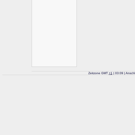
Zeitzone GMT
+
1
| 03:09 | Ansch