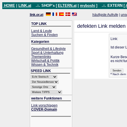
HOME
|
LINK.at
.::. SHOP's [
ELTERN.at
|
myboshi
]
.::. EXTERN [
link.or.at
häufigste Aufrufe
|
uns
TOP LINK
defekten Link melden
Land & Leute
Suchen & Finden
Link:
Kategorien
Ist dieser 
Gesundheit & Lifestyle
Sport & Unterhaltung
Themenlinks
Kurze Bes
Wirtschaft & Politik
es nicht fu
Wissen & Technik
SPEED LINK
*
Nach dem Se
weitere Funktionen
Link vorschlagen
COVER-Domain