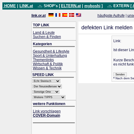
HOME
|
LINK.at
.::. SHOP's [
ELTERN.at
|
myboshi
]
.::. EXTERN [
link.or.at
häufigste Aufrufe
|
uns
TOP LINK
defekten Link melden
Land & Leute
Suchen & Finden
Link:
Kategorien
Ist dieser Li
Gesundheit & Lifestyle
Sport & Unterhaltung
Themenlinks
Kurze Besch
Wirtschaft & Politik
es nicht funkt
Wissen & Technik
SPEED LINK
*
Nach dem Send
weitere Funktionen
Link vorschlagen
COVER-Domain