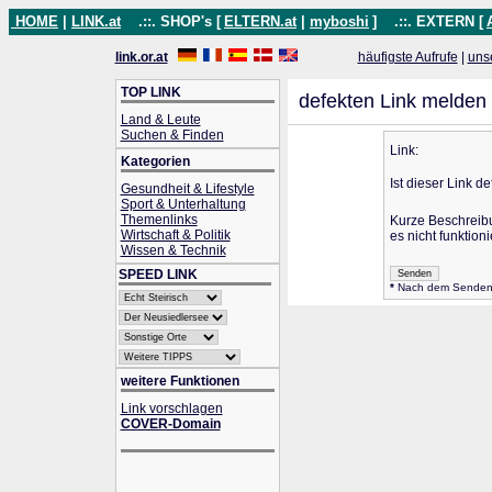
HOME
|
LINK.at
.::. SHOP's [
ELTERN.at
|
myboshi
]
.::. EXTERN [
link.or.at
häufigste Aufrufe
|
uns
TOP LINK
defekten Link melden
Land & Leute
Suchen & Finden
Link:
Kategorien
Ist dieser Link de
Gesundheit & Lifestyle
Sport & Unterhaltung
Themenlinks
Kurze Beschreib
Wirtschaft & Politik
es nicht funktioni
Wissen & Technik
SPEED LINK
*
Nach dem Senden wi
weitere Funktionen
Link vorschlagen
COVER-Domain