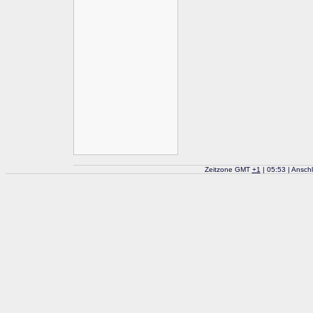
Zeitzone GMT
+
1
| 05:53 | Ansch