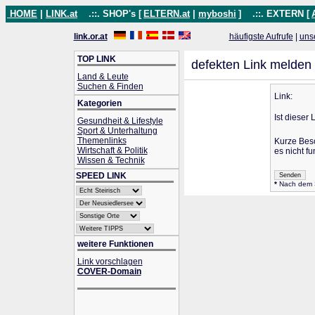
HOME
|
LINK.at
.::. SHOP's [
ELTERN.at
|
myboshi
]
.::. EXTERN [
link.or.at
häufigste Aufrufe
|
uns
TOP LINK
defekten Link melden
Land & Leute
Suchen & Finden
Link:
Kategorien
Ist dieser 
Gesundheit & Lifestyle
Sport & Unterhaltung
Themenlinks
Kurze Bes
Wirtschaft & Politik
es nicht fu
Wissen & Technik
SPEED LINK
*
Nach dem Se
weitere Funktionen
Link vorschlagen
COVER-Domain