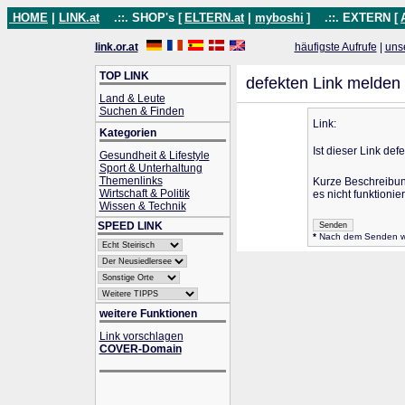
HOME
|
LINK.at
.::. SHOP's [
ELTERN.at
|
myboshi
]
.::. EXTERN [
link.or.at
häufigste Aufrufe
|
uns
TOP LINK
defekten Link melden
Land & Leute
Suchen & Finden
Link:
Kategorien
Ist dieser Link def
Gesundheit & Lifestyle
Sport & Unterhaltung
Themenlinks
Kurze Beschreibu
Wirtschaft & Politik
es nicht funktionier
Wissen & Technik
SPEED LINK
*
Nach dem Senden wird
weitere Funktionen
Link vorschlagen
COVER-Domain