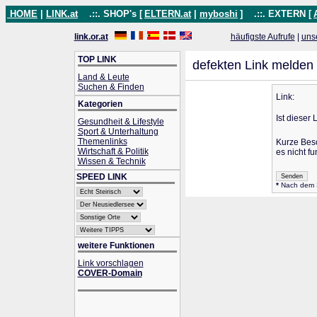
HOME
|
LINK.at
.::. SHOP's [
ELTERN.at
|
myboshi
]
.::. EXTERN [
link.or.at
häufigste Aufrufe
|
uns
TOP LINK
defekten Link melden
Land & Leute
Suchen & Finden
Link:
Kategorien
Ist dieser 
Gesundheit & Lifestyle
Sport & Unterhaltung
Themenlinks
Kurze Bes
Wirtschaft & Politik
es nicht fu
Wissen & Technik
SPEED LINK
*
Nach dem Se
weitere Funktionen
Link vorschlagen
COVER-Domain