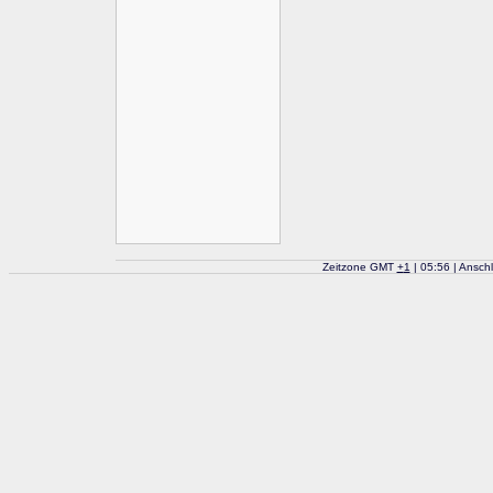
Zeitzone GMT
+
1
| 05:56 | Ansch