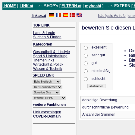
HOME
|
LINK.at
.::. SHOP's [
ELTERN.at
|
myboshi
]
.::. EXTERN [
link.or.at
häufigste Aufrufe
|
uns
TOP LINK
bewerten Sie diesen L
Land & Leute
Suchen & Finden
Kategorien
exzellent
Die
Gesundheit & Lifestyle
sehr gut
Bit
Sport & Unterhaltung
Bit
Themenlinks
gut
Wirtschaft & Politik
Sie
Wissen & Technik
mittelmäßig
SPEED LINK
schlecht
derzeitige Bewertung
weitere Funktionen
durchschnittliche Bewertung
Link vorschlagen
Anzahl der Stimmen
COVER-Domain