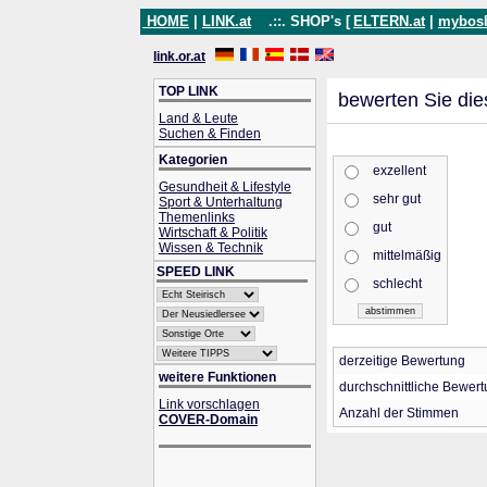
HOME
|
LINK.at
.::. SHOP's [
ELTERN.at
|
mybos
link.or.at
TOP LINK
bewerten Sie die
Land & Leute
Suchen & Finden
Kategorien
exzellent
Gesundheit & Lifestyle
sehr gut
Sport & Unterhaltung
Themenlinks
gut
Wirtschaft & Politik
Wissen & Technik
mittelmäßig
SPEED LINK
schlecht
derzeitige Bewertung
weitere Funktionen
durchschnittliche Bewer
Link vorschlagen
Anzahl der Stimmen
COVER-Domain