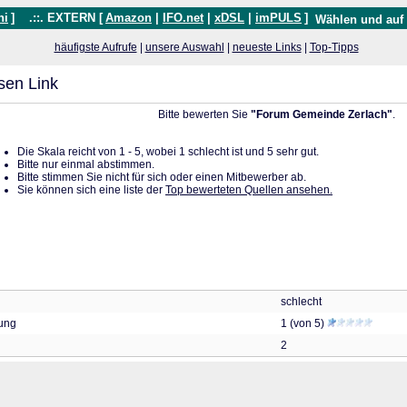
hi
]
.::. EXTERN [
Amazon
|
IFO.net
|
xDSL
|
imPULS
]
Wählen und auf
häufigste Aufrufe
|
unsere Auswahl
|
neueste Links
|
Top-Tipps
sen Link
Bitte bewerten Sie
"Forum Gemeinde Zerlach"
.
Die Skala reicht von 1 - 5, wobei 1 schlecht ist und 5 sehr gut.
Bitte nur einmal abstimmen.
Bitte stimmen Sie nicht für sich oder einen Mitbewerber ab.
Sie können sich eine liste der
Top bewerteten Quellen ansehen.
schlecht
tung
1 (von 5)
2