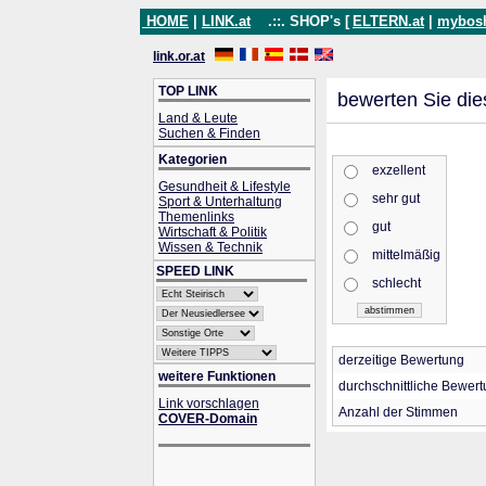
HOME
|
LINK.at
.::. SHOP's [
ELTERN.at
|
mybos
link.or.at
TOP LINK
bewerten Sie die
Land & Leute
Suchen & Finden
Kategorien
exzellent
Gesundheit & Lifestyle
sehr gut
Sport & Unterhaltung
Themenlinks
gut
Wirtschaft & Politik
Wissen & Technik
mittelmäßig
SPEED LINK
schlecht
derzeitige Bewertung
weitere Funktionen
durchschnittliche Bewer
Link vorschlagen
Anzahl der Stimmen
COVER-Domain