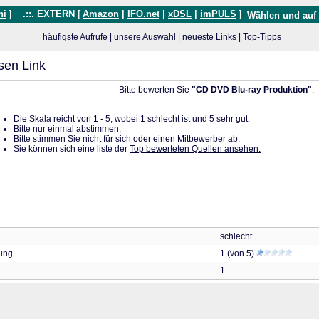
hi
]
.::. EXTERN [
Amazon
|
IFO.net
|
xDSL
|
imPULS
]
Wählen und auf
häufigste Aufrufe
|
unsere Auswahl
|
neueste Links
|
Top-Tipps
sen Link
Bitte bewerten Sie
"CD DVD Blu-ray Produktion"
.
Die Skala reicht von 1 - 5, wobei 1 schlecht ist und 5 sehr gut.
Bitte nur einmal abstimmen.
Bitte stimmen Sie nicht für sich oder einen Mitbewerber ab.
Sie können sich eine liste der
Top bewerteten Quellen ansehen.
schlecht
tung
1 (von 5)
1