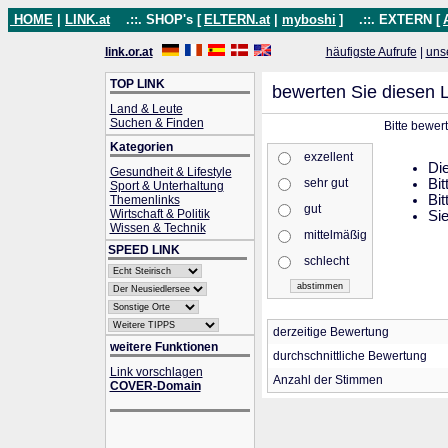
HOME
|
LINK.at
.::. SHOP's [
ELTERN.at
|
myboshi
]
.::. EXTERN [
link.or.at
häufigste Aufrufe
|
uns
TOP LINK
bewerten Sie diesen L
Land & Leute
Suchen & Finden
Bitte bewer
Kategorien
exzellent
Die
Gesundheit & Lifestyle
sehr gut
Bit
Sport & Unterhaltung
Bit
Themenlinks
gut
Wirtschaft & Politik
Sie
Wissen & Technik
mittelmäßig
SPEED LINK
schlecht
derzeitige Bewertung
weitere Funktionen
durchschnittliche Bewertung
Link vorschlagen
Anzahl der Stimmen
COVER-Domain