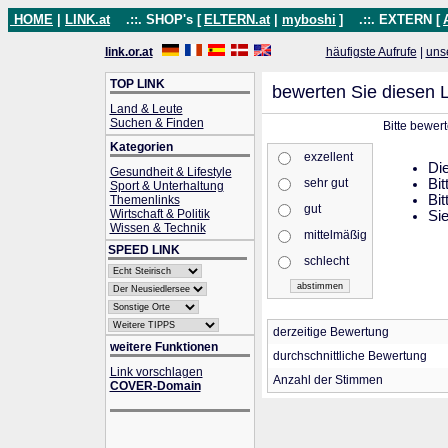
HOME
|
LINK.at
.::. SHOP's [
ELTERN.at
|
myboshi
]
.::. EXTERN [
link.or.at
häufigste Aufrufe
|
uns
TOP LINK
bewerten Sie diesen L
Land & Leute
Suchen & Finden
Bitte bewer
Kategorien
exzellent
Die
Gesundheit & Lifestyle
sehr gut
Bit
Sport & Unterhaltung
Bit
Themenlinks
gut
Wirtschaft & Politik
Sie
Wissen & Technik
mittelmäßig
SPEED LINK
schlecht
derzeitige Bewertung
weitere Funktionen
durchschnittliche Bewertung
Link vorschlagen
Anzahl der Stimmen
COVER-Domain