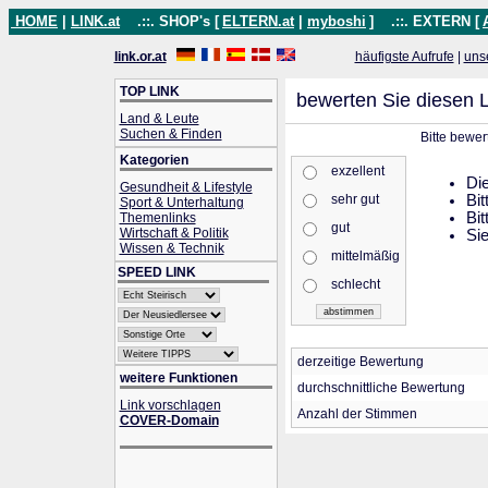
HOME
|
LINK.at
.::. SHOP's [
ELTERN.at
|
myboshi
]
.::. EXTERN [
link.or.at
häufigste Aufrufe
|
uns
TOP LINK
bewerten Sie diesen L
Land & Leute
Suchen & Finden
Bitte bewer
Kategorien
exzellent
Die
Gesundheit & Lifestyle
sehr gut
Bit
Sport & Unterhaltung
Bit
Themenlinks
gut
Wirtschaft & Politik
Sie
Wissen & Technik
mittelmäßig
SPEED LINK
schlecht
derzeitige Bewertung
weitere Funktionen
durchschnittliche Bewertung
Link vorschlagen
Anzahl der Stimmen
COVER-Domain