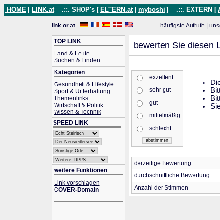
HOME
|
LINK.at
.::. SHOP's [
ELTERN.at
|
myboshi
]
.::. EXTERN [
link.or.at
häufigste Aufrufe
|
uns
TOP LINK
bewerten Sie diesen L
Land & Leute
Suchen & Finden
Kategorien
exzellent
Die
Gesundheit & Lifestyle
sehr gut
Bit
Sport & Unterhaltung
Bit
Themenlinks
gut
Wirtschaft & Politik
Sie
Wissen & Technik
mittelmäßig
SPEED LINK
schlecht
derzeitige Bewertung
weitere Funktionen
durchschnittliche Bewertung
Link vorschlagen
Anzahl der Stimmen
COVER-Domain