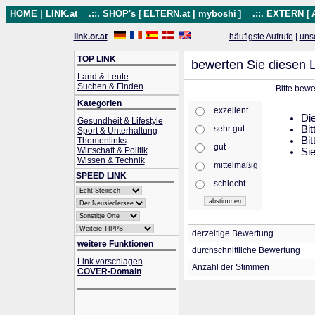
HOME
|
LINK.at
.::. SHOP's [
ELTERN.at
|
myboshi
]
.::. EXTERN [
link.or.at
häufigste Aufrufe
|
uns
TOP LINK
bewerten Sie diesen L
Land & Leute
Suchen & Finden
Bitte bew
Kategorien
exzellent
Die
Gesundheit & Lifestyle
sehr gut
Bit
Sport & Unterhaltung
Bit
Themenlinks
gut
Wirtschaft & Politik
Sie
Wissen & Technik
mittelmäßig
SPEED LINK
schlecht
derzeitige Bewertung
weitere Funktionen
durchschnittliche Bewertung
Link vorschlagen
Anzahl der Stimmen
COVER-Domain