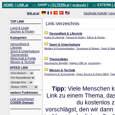
HOME
|
LINK.at
.::. SHOP's [
ELTERN.at
|
myboshi
]
.::. EXTERN [
link.or.at
häufigste Aufrufe
|
uns
TOP LINK
Link-Verzeichnis
Land & Leute
Suchen & Finden
Gesundheit & Lifestyle
,
,
...
Kategorien
Kultur & Lifestyle
Freizeit & Hobby
Eltern & Kinder
Gesundheit &
Sport & Unterhaltung
Lifestyle
,
,
Medien & Kommunikation
Tourismus & Reisen
Spiel & Wet
Sport & Unterhaltung
Themenlinks
Wirtschaft & Politik
Themenlinks
Wissen & Technik
,
,
...
Generische Begriffe
bridge.LINK.at
eLearning
SPEED LINK
Wissen & Technik
,
,
Forschung & Technologie
Open Source & Open Mind
Tra
Tipp:
Viele Menschen kl
weitere Funktionen
Link zu einem Thema, dass
Link vorschlagen
du kostenlos 
COVER-Domain
vorschlägst, den wir dann